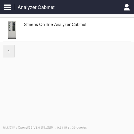
Analyzer Cabinet
Simens On-line Analyzer Cabinet
1
技术支持：
OpenWBS V3.0 建站系统
, 0.3115 s , 39 queries