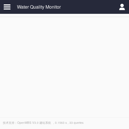
Water Quality Monitor
技术支持：
OpenWBS V3.0 建站系统
, 0.1563 s , 33 queries